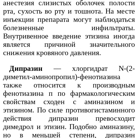
анестезия слизистых оболочек полости
рта, сухость во рту и тошнота. На месте
инъекции препарата могут наблюдаться
болезненные инфильтраты.
Внутривенное введение этизина иногда
является причиной значительного
снижения кровяного давления.
Дипразин
— хлоргидрат N-(2-
диметил-аминопропил)-фенотиазина
также относится к производным
фенотиазина п по фармакологическим
свойствам сходен с аминазином и
этизином. По силе противогистаминного
действия дипразин превосходит
димедрол и этизин. Подобно аминазину,
но в меньшей степени, дипразин