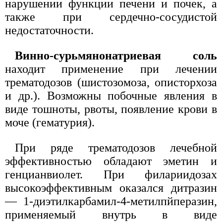
нарушении функции печени и почек, а
также при сердечно-сосудистой
недостаточности.
Винно-сурьмянонатриевая соль
находит применение при лечении
трематодозов (шистозомоза, описторхоза
и др.). Возможны побочные явления в
виде тошноты, рвоты, появление крови в
моче (гематурия).
При ряде трематодозов лечебной
эффективностью обладают эметин и
генцианвиолет. При филариидозах
высокоэффективным оказался дитразин
— 1-диэтилкарбамил-4-метилпйперазин,
применяемый внутрь в виде