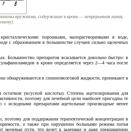
значены кружками, содержание в крови — непрерывная линия,
лаеву)
кристаллическими порошками, малорастворимыми в воде,
оде с образованием в большинстве случаев сильно щелочных
х. Большинство препаратов всасывается довольно быстро: в
ульфаниламидов в крови определяется через 2—4 часа после
Они обнаруживаются в спинномозговой жидкости, проникают в
 остатком уксусной кислоты). Степень ацетилирования для
активности, поэтому для лечебной цели наиболее пригодны те
ию с исходными препаратами ацетильные производные менее
, поэтому для поддержания терапевтической концентрации в
творимости, а также при нарушении больными режима питья
ют мочевые пути, что ведет к задержке и даже прекращению