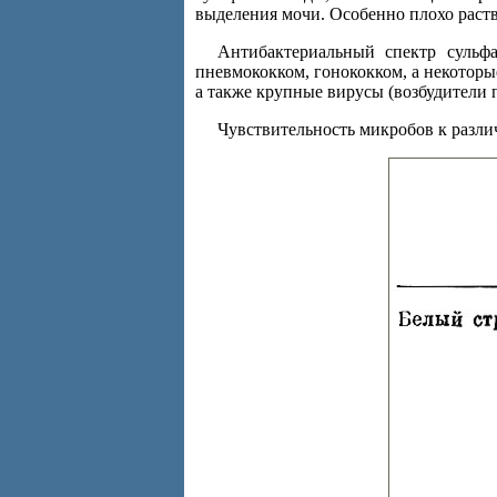
выделения мочи. Особенно плохо раст
Антибактериальный спектр сульф
пневмококком, гонококком, а некотор
а также крупные вирусы (возбудители 
Чувствительность микробов к различ