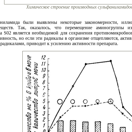
Химическое строение производных сульфаниламидов
аниламида были выявлены некоторые закономерности, илл
еществ. Так, оказалось, что перемещение аминогруппы и
ппа S02 является необходимой для сохранения противомикробн
ивность, но если эти радикалы в организме отщепляются, акти
 радикалами, приводит к усилению активности препарата.