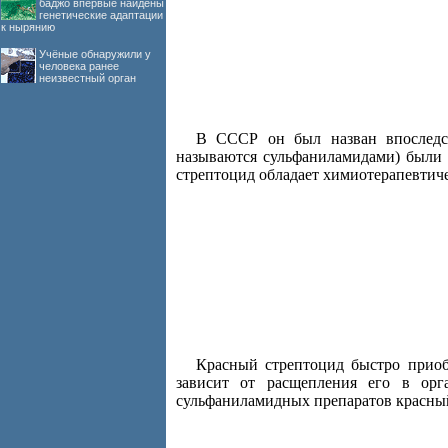
баджо впервые найдены
генетические адаптации
к нырянию
Учёные обнаружили у
человека ранее
неизвестный орган
В СССР он был назван впоследст
называются сульфаниламидами) были 
стрептоцид обладает химиотерапевтич
Красный стрептоцид быстро приобр
зависит от расщепления его в орг
сульфаниламидных препаратов красный 