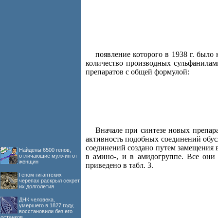
появление которого в 1938 г. был
количество производных сульфанилами
препаратов с общей формулой:
Вначале при синтезе новых препар
активность подобных соединений обус
соединений создано путем замещения 
Найдены 6500 генов,
в амино-, и в амидогруппе. Все они
отличающие мужчин от
женщин
приведено в табл. 3.
Геном гигантских
черепах раскрыл секрет
их долголетия
ДНК человека,
умершего в 1827 году,
восстановили без его
останков