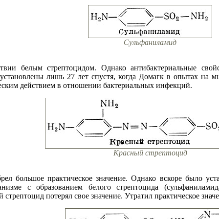
Сульфаниламид
вии белым стрептоцидом. Однако антибактериальные свойс
установлены лишь 27 лет спустя, когда Домагк в опытах на м
еским действием в отношении бактериальных инфекций.
Красный стрептоцид
ел большое практическое значение. Однако вскоре было уста
анизме с образованием белого стрептоцида (сульфанилами
стрептоцид потерял свое значение. Утратил практическое значе