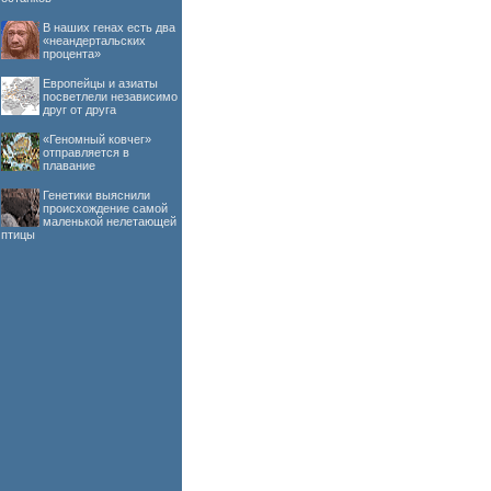
В наших генах есть два
«неандертальских
процента»
Европейцы и азиаты
посветлели независимо
друг от друга
«Геномный ковчег»
отправляется в
плавание
Генетики выяснили
происхождение самой
маленькой нелетающей
птицы