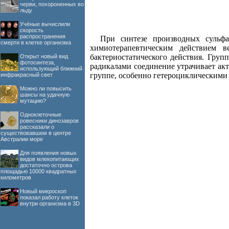
черви, похороненных во
льду
Учёные вычислили
скорость
распространения
При синтезе производных сульф
смерти в клетке организма
химиотерапевтическим действием в
бактериостатического действия. Гру
Открыт новый вид
фотосинтеза,
радикалами соединение утрачивает акт
использующий ближний
группе, особенно гетероциклическими
инфракрасный свет
Можно ли повысить
шансы на удачную
мутацию?
Одноклеточные
ровесники динозавров
рассказали о
существовавшем в центре
Австралии море
Для появления новых
видов млекопитающих
достаточно острова
площадью 10000 квадратных
километров
Новый микроскоп
показал работу клеток
внутри организма в 3D