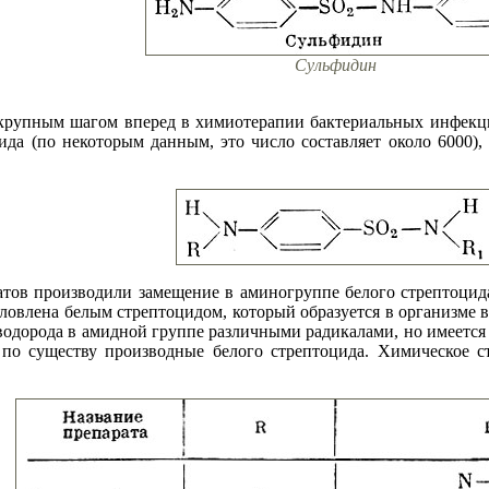
Сульфидин
о крупным шагом вперед в химиотерапии бактериальных инфекц
да (по некоторым данным, это число составляет около 6000),
атов производили замещение в аминогруппе белого стрептоцида
ловлена белым стрептоцидом, который образуется в организме в
водорода в амидной группе различными радикалами, но имеется 
 по существу производные белого стрептоцида. Химическое 