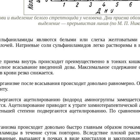
ови и выделение белого стрептоцида у человека. Дни приема обо
выделение — прерывистая линия (по М. П. Нико
ульфаниламиды являются белыми или слегка желтоватыми 
лочей. Натриевые соли сульфаниламидов легко растворимы в в
е приема внутрь происходит преимущественно в тонких кишка
олное всасывание введенной дозы. Максимальное содержание с
в крови резко снижается.
организме после всасывания происходит довольно равномерно. 
нту.
ергаются ацетилированию (водород аминогруппы замещается
тся. Ацетилирование приводит к утрате химиотерапевтической 
меньшей степени подвергаются ацетилированию. По сравнен
анизма происходит довольно быстро главным образом почками
ниламиды в течение суток повторно. Вследствие плохой рас
ванные, выпадают в почках в виде кристаллов и закупорива