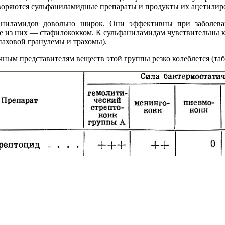
воряются сульфаниламидные препараты и продукты их ацетилиро
аниламидов довольно широк. Они эффективны при заболеван
ые из них — стафилококком. К сульфаниламидам чувствительны к
паховой гранулемы и трахомы).
ным представителям веществ этой группы резко колеблется (табл