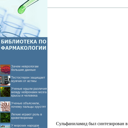
Зачем неврологам
большие данные
Тестостерон защищает
мужчин от астмы
Ученые нашли различия
между нейронами мозга
крысы и человека
Ученые объяснили,
почему пальцы хрустят
Легкие играют роль в
кроветворении
Сульфаниламид был синтезирован в 
У морских народов